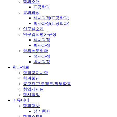
학과소개
IT공학과
교과과정
석사과정(IT공학과)
박사과정(IT공학과)
연구실소개
연구업적평가규정
석사과정
박사과정
학위논문현황
석사과정
박사과정
학과정보
학과공지사항
학과웹진
공모전/프로젝트/외부활동
취업게시판
학사일정
커뮤니티
학과행사
정기행사
학과소모임