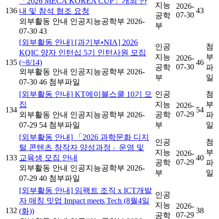
「2026 MECA KOREA CUP」개최 안
지능
2026-
136
43
내 및 참석 협조 요청
07-30
공학
외부활동 안내
인공지능공학부
2026-
부
07-30
43
[외부활동 안내]
[과기부•NIA] 2026
인공
첨
KQIC 양자 인턴십 5기 인턴사원 모집
지능
부
2026-
135
(~8/14)
46
07-30
공학
파
외부활동 안내
인공지능공학부
2026-
부
일
07-30
46
첨부파일
[외부활동 안내]
KT에이블스쿨 10기 모
인공
첨
집
지능
부
2026-
134
54
07-29
외부활동 안내
인공지능공학부
2026-
공학
파
07-29
54
첨부파일
부
일
[외부활동 안내]
「2026 과학문화 디지
인공
첨
털 콘텐츠 창작자 양성과정」운영 및
지능
부
2026-
133
교육생 모집 안내
40
07-29
공학
파
외부활동 안내
인공지능공학부
2026-
부
일
07-29
40
첨부파일
[외부활동 안내]
임팩트 조직 x ICT개발
인공
자 매칭 밋업 Impact meets Tech (8월4일
지능
2026-
132
38
(화))
07-29
공학