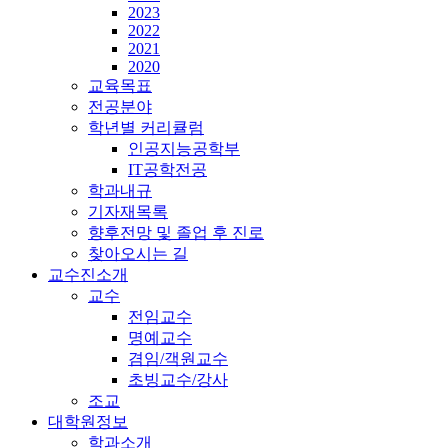
2023
2022
2021
2020
교육목표
전공분야
학년별 커리큘럼
인공지능공학부
IT공학전공
학과내규
기자재목록
향후전망 및 졸업 후 진로
찾아오시는 길
교수진소개
교수
전임교수
명예교수
겸임/객원교수
초빙교수/강사
조교
대학원정보
학과소개