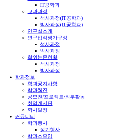
IT공학과
교과과정
석사과정(IT공학과)
박사과정(IT공학과)
연구실소개
연구업적평가규정
석사과정
박사과정
학위논문현황
석사과정
박사과정
학과정보
학과공지사항
학과웹진
공모전/프로젝트/외부활동
취업게시판
학사일정
커뮤니티
학과행사
정기행사
학과소모임