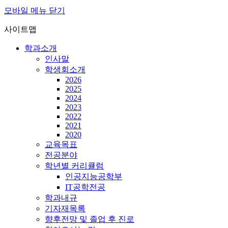
모바일 메뉴 닫기
사이트맵
학과소개
인사말
학생회소개
2026
2025
2024
2023
2022
2021
2020
교육목표
전공분야
학년별 커리큘럼
인공지능공학부
IT공학전공
학과내규
기자재목록
향후전망 및 졸업 후 진로