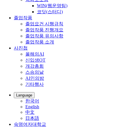
WIN(웹운영팀)
코딧(스터디)
졸업작품
졸업요건 시행규칙
졸업작품 진행개요
졸업작품 유의사항
졸업작품 소개
사진첩
올해의AI
신입생OT
개강총회
스승의날
AI인의밤
기타행사
Language
한국어
English
中文
日本語
숙명여자대학교