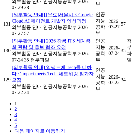
외부활동 안내
인공지능공학부
2026-
부
07-29
38
인공
[외부활동 안내]
[무료]서울시 × Google
지능
Cloud AI 에이전트 개발자 양성과정
2026-
131
57
07-27
공학
외부활동 안내
인공지능공학부
2026-
07-27
57
부
[외부활동 안내]
2026 강릉 ITS 세계총
인공
첨
회 관람 및 홍보 협조 요청
지능
부
2026-
130
35
07-24
외부활동 안내
인공지능공학부
2026-
공학
파
07-24
35
첨부파일
부
일
[외부활동 안내]
임팩트에 Tech를 더하
인공
다 : 'Impact meets Tech' 네트워킹 참가자
지능
2026-
129
34
모집
07-22
공학
외부활동 안내
인공지능공학부
2026-
부
07-22
34
1
2
3
4
5
다음 페이지로 이동하기