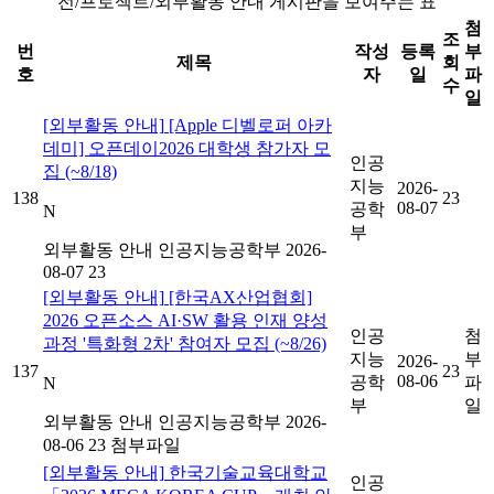
전/프로젝트/외부활동 안내 게시판을 보여주는 표
첨
조
번
작성
등록
부
제목
회
호
자
일
파
수
일
[외부활동 안내]
[Apple 디벨로퍼 아카
데미] 오픈데이2026 대학생 참가자 모
인공
집 (~8/18)
지능
2026-
138
23
08-07
공학
N
부
외부활동 안내
인공지능공학부
2026-
08-07
23
[외부활동 안내]
[한국AX산업협회]
2026 오픈소스 AI·SW 활용 인재 양성
인공
첨
과정 '특화형 2차' 참여자 모집 (~8/26)
지능
부
2026-
137
23
08-06
공학
파
N
부
일
외부활동 안내
인공지능공학부
2026-
08-06
23
첨부파일
[외부활동 안내]
한국기술교육대학교
인공