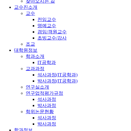
찾아오시는 길
교수진소개
교수
전임교수
명예교수
겸임/객원교수
초빙교수/강사
조교
대학원정보
학과소개
IT공학과
교과과정
석사과정(IT공학과)
박사과정(IT공학과)
연구실소개
연구업적평가규정
석사과정
박사과정
학위논문현황
석사과정
박사과정
학과정보