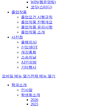
WIN(웹운영팀)
코딧(스터디)
졸업작품
졸업요건 시행규칙
졸업작품 진행개요
졸업작품 유의사항
졸업작품 소개
사진첩
올해의AI
신입생OT
개강총회
스승의날
AI인의밤
기타행사
모바일 메뉴 열기
전체 메뉴 열기
학과소개
인사말
학생회소개
2026
2025