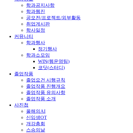
학과공지사항
학과웹진
공모전/프로젝트/외부활동
취업게시판
학사일정
커뮤니티
학과행사
정기행사
학과소모임
WIN(웹운영팀)
코딧(스터디)
졸업작품
졸업요건 시행규칙
졸업작품 진행개요
졸업작품 유의사항
졸업작품 소개
사진첩
올해의AI
신입생OT
개강총회
스승의날