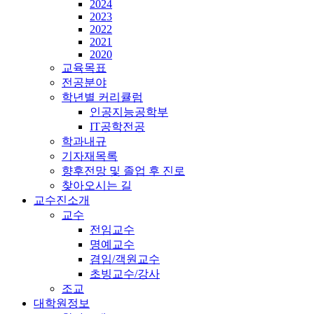
2024
2023
2022
2021
2020
교육목표
전공분야
학년별 커리큘럼
인공지능공학부
IT공학전공
학과내규
기자재목록
향후전망 및 졸업 후 진로
찾아오시는 길
교수진소개
교수
전임교수
명예교수
겸임/객원교수
초빙교수/강사
조교
대학원정보