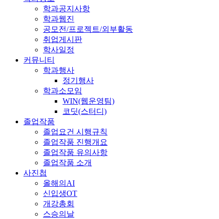
학과공지사항
학과웹진
공모전/프로젝트/외부활동
취업게시판
학사일정
커뮤니티
학과행사
정기행사
학과소모임
WIN(웹운영팀)
코딧(스터디)
졸업작품
졸업요건 시행규칙
졸업작품 진행개요
졸업작품 유의사항
졸업작품 소개
사진첩
올해의AI
신입생OT
개강총회
스승의날