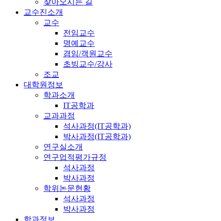
찾아오시는 길
교수진소개
교수
전임교수
명예교수
겸임/객원교수
초빙교수/강사
조교
대학원정보
학과소개
IT공학과
교과과정
석사과정(IT공학과)
박사과정(IT공학과)
연구실소개
연구업적평가규정
석사과정
박사과정
학위논문현황
석사과정
박사과정
학과정보