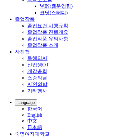
WIN(웹운영팀)
코딧(스터디)
졸업작품
졸업요건 시행규칙
졸업작품 진행개요
졸업작품 유의사항
졸업작품 소개
사진첩
올해의AI
신입생OT
개강총회
스승의날
AI인의밤
기타행사
Language
한국어
English
中文
日本語
숙명여자대학교