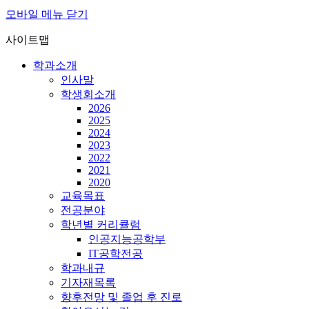
모바일 메뉴 닫기
사이트맵
학과소개
인사말
학생회소개
2026
2025
2024
2023
2022
2021
2020
교육목표
전공분야
학년별 커리큘럼
인공지능공학부
IT공학전공
학과내규
기자재목록
향후전망 및 졸업 후 진로