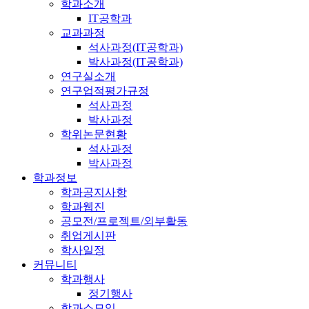
학과소개
IT공학과
교과과정
석사과정(IT공학과)
박사과정(IT공학과)
연구실소개
연구업적평가규정
석사과정
박사과정
학위논문현황
석사과정
박사과정
학과정보
학과공지사항
학과웹진
공모전/프로젝트/외부활동
취업게시판
학사일정
커뮤니티
학과행사
정기행사
학과소모임