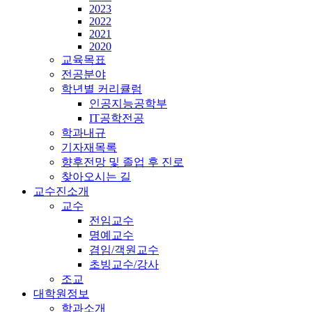
2023
2022
2021
2020
교육목표
전공분야
학년별 커리큘럼
인공지능공학부
IT공학전공
학과내규
기자재목록
향후전망 및 졸업 후 진로
찾아오시는 길
교수진소개
교수
전임교수
명예교수
겸임/객원교수
초빙교수/강사
조교
대학원정보
학과소개