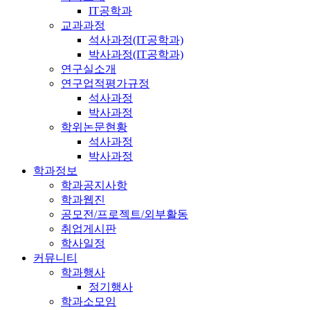
IT공학과
교과과정
석사과정(IT공학과)
박사과정(IT공학과)
연구실소개
연구업적평가규정
석사과정
박사과정
학위논문현황
석사과정
박사과정
학과정보
학과공지사항
학과웹진
공모전/프로젝트/외부활동
취업게시판
학사일정
커뮤니티
학과행사
정기행사
학과소모임