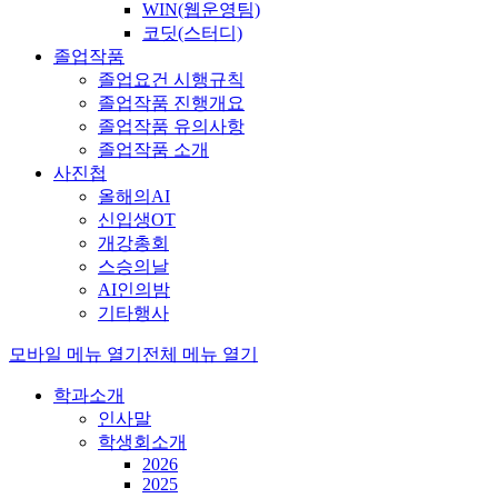
WIN(웹운영팀)
코딧(스터디)
졸업작품
졸업요건 시행규칙
졸업작품 진행개요
졸업작품 유의사항
졸업작품 소개
사진첩
올해의AI
신입생OT
개강총회
스승의날
AI인의밤
기타행사
모바일 메뉴 열기
전체 메뉴 열기
학과소개
인사말
학생회소개
2026
2025