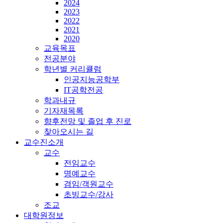
2024
2023
2022
2021
2020
교육목표
전공분야
학년별 커리큘럼
인공지능공학부
IT공학전공
학과내규
기자재목록
향후전망 및 졸업 후 진로
찾아오시는 길
교수진소개
교수
전임교수
명예교수
겸임/객원교수
초빙교수/강사
조교
대학원정보