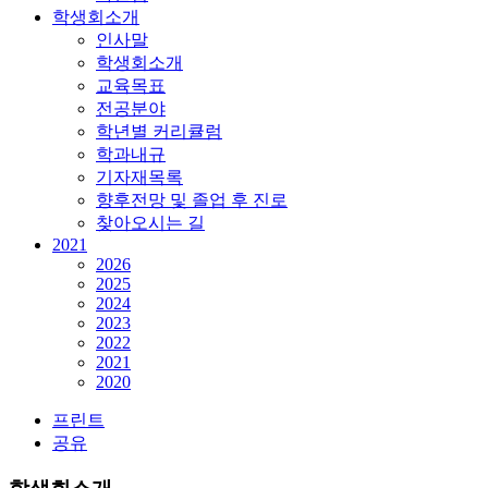
학생회소개
인사말
학생회소개
교육목표
전공분야
학년별 커리큘럼
학과내규
기자재목록
향후전망 및 졸업 후 진로
찾아오시는 길
2021
2026
2025
2024
2023
2022
2021
2020
프린트
공유