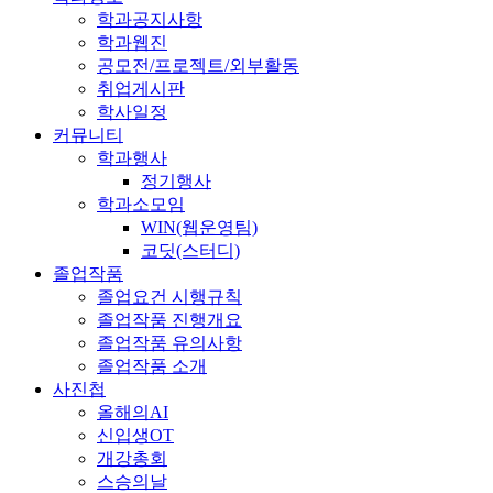
학과공지사항
학과웹진
공모전/프로젝트/외부활동
취업게시판
학사일정
커뮤니티
학과행사
정기행사
학과소모임
WIN(웹운영팀)
코딧(스터디)
졸업작품
졸업요건 시행규칙
졸업작품 진행개요
졸업작품 유의사항
졸업작품 소개
사진첩
올해의AI
신입생OT
개강총회
스승의날