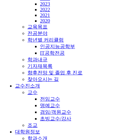
2023
2022
2021
2020
교육목표
전공분야
학년별 커리큘럼
인공지능공학부
IT공학전공
학과내규
기자재목록
향후전망 및 졸업 후 진로
찾아오시는 길
교수진소개
교수
전임교수
명예교수
겸임/객원교수
초빙교수/강사
조교
대학원정보
학과소개