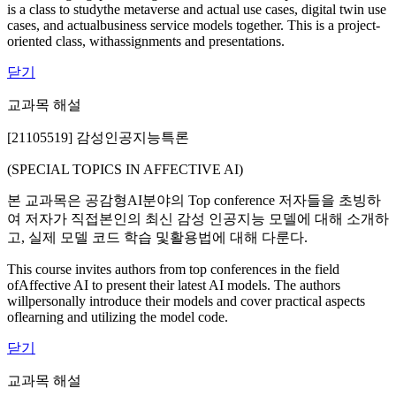
is a class to studythe metaverse and actual use cases, digital twin use
cases, and actualbusiness service models together. This is a project-
oriented class, withassignments and presentations.
닫기
교과목 해설
[21105519] 감성인공지능특론
(SPECIAL TOPICS IN AFFECTIVE AI)
본 교과목은 공감형AI분야의 Top conference 저자들을 초빙하
여 저자가 직접본인의 최신 감성 인공지능 모델에 대해 소개하
고, 실제 모델 코드 학습 및활용법에 대해 다룬다.
This course invites authors from top conferences in the field
ofAffective AI to present their latest AI models. The authors
willpersonally introduce their models and cover practical aspects
oflearning and utilizing the model code.
닫기
교과목 해설