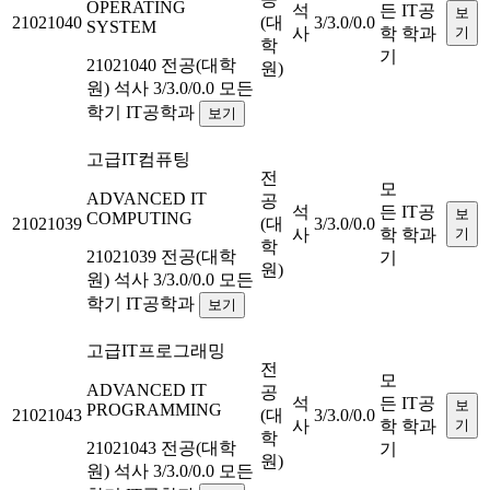
OPERATING
석
든
IT공
보
21021040
(대
3/3.0/0.0
SYSTEM
사
학
학과
기
학
기
21021040
전공(대학
원)
원)
석사
3/3.0/0.0
모든
학기
IT공학과
보기
고급IT컴퓨팅
전
모
ADVANCED IT
공
석
든
IT공
보
COMPUTING
21021039
(대
3/3.0/0.0
사
학
학과
기
학
21021039
전공(대학
기
원)
원)
석사
3/3.0/0.0
모든
학기
IT공학과
보기
고급IT프로그래밍
전
모
ADVANCED IT
공
석
든
IT공
보
PROGRAMMING
21021043
(대
3/3.0/0.0
사
학
학과
기
학
21021043
전공(대학
기
원)
원)
석사
3/3.0/0.0
모든