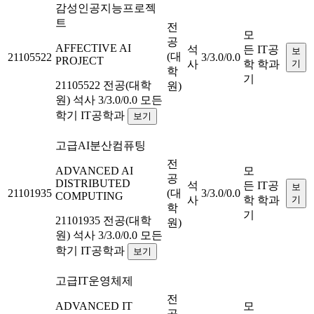
감성인공지능프로젝
트
전
모
공
AFFECTIVE AI
석
든
IT공
보
(대
21105522
3/3.0/0.0
PROJECT
사
학
학과
기
학
기
21105522
전공(대학
원)
원)
석사
3/3.0/0.0
모든
학기
IT공학과
보기
고급AI분산컴퓨팅
전
ADVANCED AI
모
공
DISTRIBUTED
석
든
IT공
보
21101935
(대
3/3.0/0.0
COMPUTING
사
학
학과
기
학
기
21101935
전공(대학
원)
원)
석사
3/3.0/0.0
모든
학기
IT공학과
보기
고급IT운영체제
전
ADVANCED IT
모
공