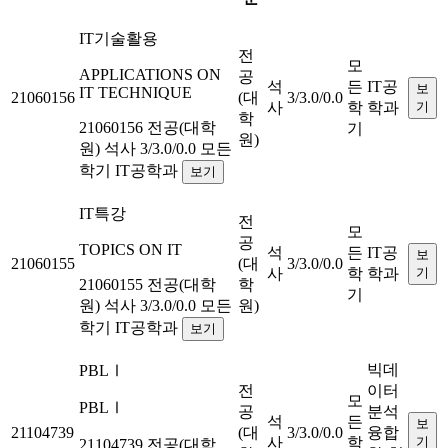
IT기술활용
전
모
APPLICATIONS ON
공
석
든
IT공
보
IT TECHNIQUE
21060156
(대
3/3.0/0.0
사
학
학과
기
학
21060156
전공(대학
기
원)
원)
석사
3/3.0/0.0
모든
학기
IT공학과
보기
IT특강
전
모
공
TOPICS ON IT
석
든
IT공
보
21060155
(대
3/3.0/0.0
사
학
학과
기
21060155
전공(대학
학
기
원)
석사
3/3.0/0.0
모든
원)
학기
IT공학과
보기
빅데
PBLⅠ
전
이터
모
PBLⅠ
공
분석
석
든
보
21104739
(대
3/3.0/0.0
융합
사
학
기
21104739
전공(대학