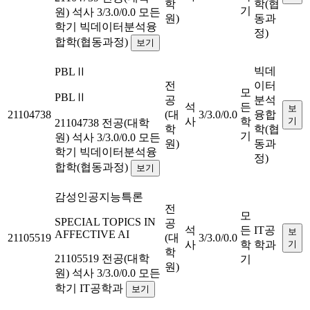
학
학(협
기
원)
석사
3/3.0/0.0
모든
원)
동과
학기
빅데이터분석융
정)
합학(협동과정)
보기
빅데
PBLⅡ
전
이터
모
PBLⅡ
공
분석
석
든
보
21104738
(대
3/3.0/0.0
융합
사
학
기
21104738
전공(대학
학
학(협
기
원)
석사
3/3.0/0.0
모든
원)
동과
학기
빅데이터분석융
정)
합학(협동과정)
보기
감성인공지능특론
전
모
SPECIAL TOPICS IN
공
석
든
IT공
보
AFFECTIVE AI
21105519
(대
3/3.0/0.0
사
학
학과
기
학
21105519
전공(대학
기
원)
원)
석사
3/3.0/0.0
모든
학기
IT공학과
보기