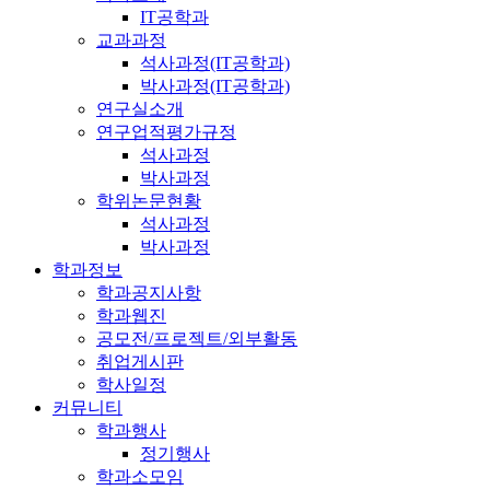
IT공학과
교과과정
석사과정(IT공학과)
박사과정(IT공학과)
연구실소개
연구업적평가규정
석사과정
박사과정
학위논문현황
석사과정
박사과정
학과정보
학과공지사항
학과웹진
공모전/프로젝트/외부활동
취업게시판
학사일정
커뮤니티
학과행사
정기행사
학과소모임