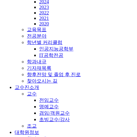
2024
2023
2022
2021
2020
교육목표
전공분야
학년별 커리큘럼
인공지능공학부
IT공학전공
학과내규
기자재목록
향후전망 및 졸업 후 진로
찾아오시는 길
교수진소개
교수
전임교수
명예교수
겸임/객원교수
초빙교수/강사
조교
대학원정보