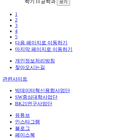
학기
IT공학과
보기
1
2
3
4
5
다음 페이지로 이동하기
마지막 페이지로 이동하기
개인정보처리방침
찾아오시는길
관련사이트
빅데이터혁신융합사업단
SW중심대학사업단
BK21연구사업단
유튜브
인스타그램
블로그
페이스북