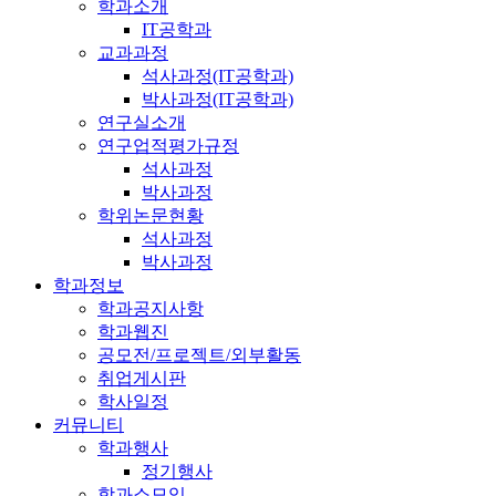
학과소개
IT공학과
교과과정
석사과정(IT공학과)
박사과정(IT공학과)
연구실소개
연구업적평가규정
석사과정
박사과정
학위논문현황
석사과정
박사과정
학과정보
학과공지사항
학과웹진
공모전/프로젝트/외부활동
취업게시판
학사일정
커뮤니티
학과행사
정기행사
학과소모임