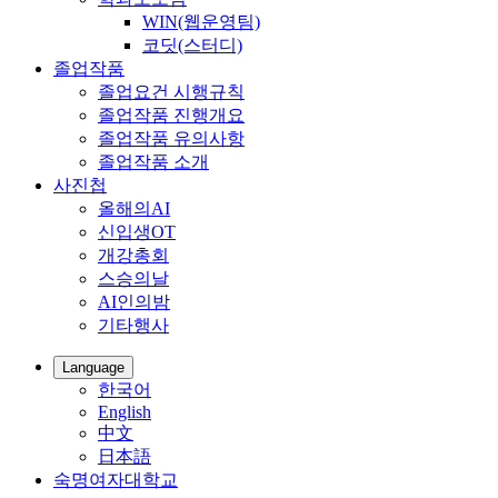
WIN(웹운영팀)
코딧(스터디)
졸업작품
졸업요건 시행규칙
졸업작품 진행개요
졸업작품 유의사항
졸업작품 소개
사진첩
올해의AI
신입생OT
개강총회
스승의날
AI인의밤
기타행사
Language
한국어
English
中文
日本語
숙명여자대학교