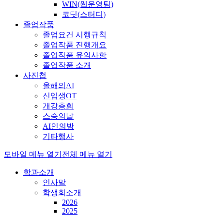
WIN(웹운영팀)
코딧(스터디)
졸업작품
졸업요건 시행규칙
졸업작품 진행개요
졸업작품 유의사항
졸업작품 소개
사진첩
올해의AI
신입생OT
개강총회
스승의날
AI인의밤
기타행사
모바일 메뉴 열기
전체 메뉴 열기
학과소개
인사말
학생회소개
2026
2025