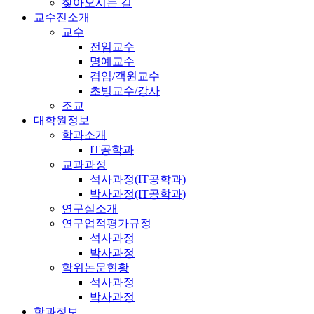
찾아오시는 길
교수진소개
교수
전임교수
명예교수
겸임/객원교수
초빙교수/강사
조교
대학원정보
학과소개
IT공학과
교과과정
석사과정(IT공학과)
박사과정(IT공학과)
연구실소개
연구업적평가규정
석사과정
박사과정
학위논문현황
석사과정
박사과정
학과정보