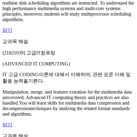
realtime disk scheduling algorithms are instructed. To understand the
high performance multimedia systems and multi-core systems
principles, moreover, students will study multiprocessor scheduling
algorithms.
닫기
교과목 해설
[21021039] 고급IT컴퓨팅
(ADVANCED IT COMPUTING)
IT 고급 CODING이론에 대해서 이해하며, 관련 표준 이해 및
활용 능력을기른다.
Manipulation, merge, and features extration for the multimedia data
arecovered. Advanced IT computing theory and practices are also
handled.You will learn skills for multimedia data compression and
decompressiontechniques by studying the related format standards
and algorithms.
닫기
교과목 해설