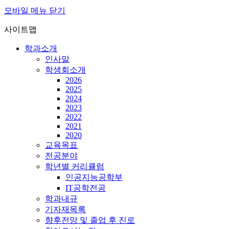
모바일 메뉴 닫기
사이트맵
학과소개
인사말
학생회소개
2026
2025
2024
2023
2022
2021
2020
교육목표
전공분야
학년별 커리큘럼
인공지능공학부
IT공학전공
학과내규
기자재목록
향후전망 및 졸업 후 진로