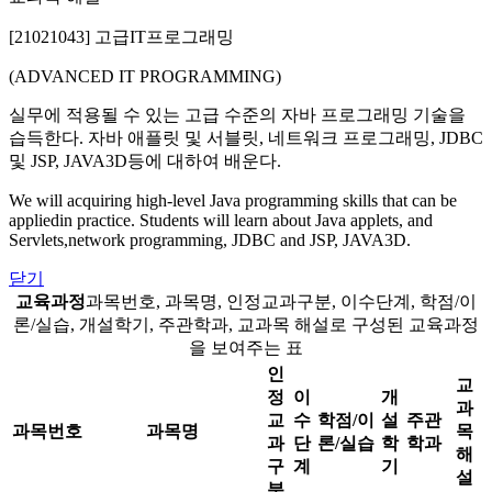
[21021043] 고급IT프로그래밍
(ADVANCED IT PROGRAMMING)
실무에 적용될 수 있는 고급 수준의 자바 프로그래밍 기술을
습득한다. 자바 애플릿 및 서블릿, 네트워크 프로그래밍, JDBC
및 JSP, JAVA3D등에 대하여 배운다.
We will acquiring high-level Java programming skills that can be
appliedin practice. Students will learn about Java applets, and
Servlets,network programming, JDBC and JSP, JAVA3D.
닫기
교육과정
과목번호, 과목명, 인정교과구분, 이수단계, 학점/이
론/실습, 개설학기, 주관학과, 교과목 해설로 구성된 교육과정
을 보여주는 표
인
교
정
이
개
과
교
수
학점/이
설
주관
과목번호
과목명
목
과
단
론/실습
학
학과
해
구
계
기
설
분