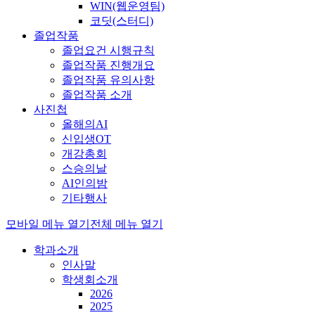
WIN(웹운영팀)
코딧(스터디)
졸업작품
졸업요건 시행규칙
졸업작품 진행개요
졸업작품 유의사항
졸업작품 소개
사진첩
올해의AI
신입생OT
개강총회
스승의날
AI인의밤
기타행사
모바일 메뉴 열기
전체 메뉴 열기
학과소개
인사말
학생회소개
2026
2025