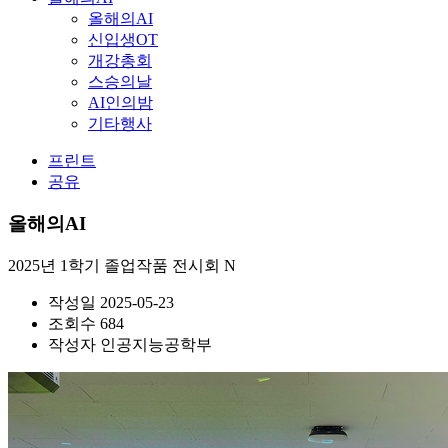
올해의AI
신입생OT
개강총회
스승의날
AI인의밤
기타행사
프린트
공유
올해의AI
2025년 1학기 졸업작품 전시회
N
작성일
2025-05-23
조회수
684
작성자
인공지능공학부