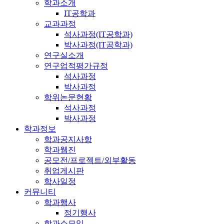
학과소개
IT공학과
교과과정
석사과정(IT공학과)
박사과정(IT공학과)
연구실소개
연구업적평가규정
석사과정
박사과정
학위논문현황
석사과정
박사과정
학과정보
학과공지사항
학과웹진
공모전/프로젝트/외부활동
취업게시판
학사일정
커뮤니티
학과행사
정기행사
학과소모임