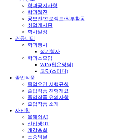
학과공지사항
학과웹진
공모전/프로젝트/외부활동
취업게시판
학사일정
커뮤니티
학과행사
정기행사
학과소모임
WIN(웹운영팀)
코딧(스터디)
졸업작품
졸업요건 시행규칙
졸업작품 진행개요
졸업작품 유의사항
졸업작품 소개
사진첩
올해의AI
신입생OT
개강총회
스승의날