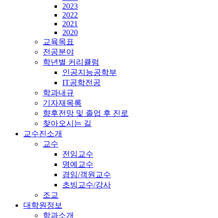
2023
2022
2021
2020
교육목표
전공분야
학년별 커리큘럼
인공지능공학부
IT공학전공
학과내규
기자재목록
향후전망 및 졸업 후 진로
찾아오시는 길
교수진소개
교수
전임교수
명예교수
겸임/객원교수
초빙교수/강사
조교
대학원정보
학과소개