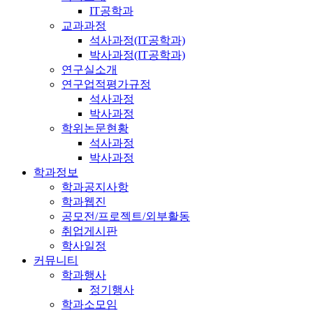
IT공학과
교과과정
석사과정(IT공학과)
박사과정(IT공학과)
연구실소개
연구업적평가규정
석사과정
박사과정
학위논문현황
석사과정
박사과정
학과정보
학과공지사항
학과웹진
공모전/프로젝트/외부활동
취업게시판
학사일정
커뮤니티
학과행사
정기행사
학과소모임