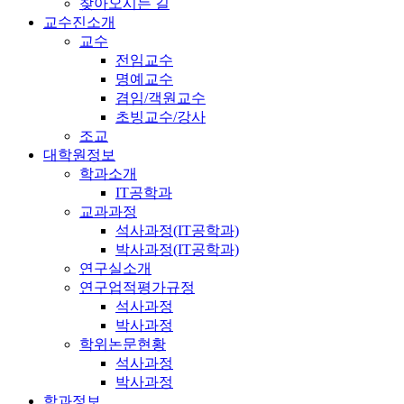
찾아오시는 길
교수진소개
교수
전임교수
명예교수
겸임/객원교수
초빙교수/강사
조교
대학원정보
학과소개
IT공학과
교과과정
석사과정(IT공학과)
박사과정(IT공학과)
연구실소개
연구업적평가규정
석사과정
박사과정
학위논문현황
석사과정
박사과정
학과정보