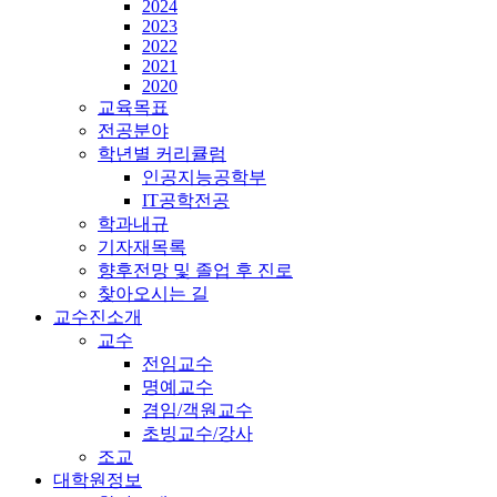
2024
2023
2022
2021
2020
교육목표
전공분야
학년별 커리큘럼
인공지능공학부
IT공학전공
학과내규
기자재목록
향후전망 및 졸업 후 진로
찾아오시는 길
교수진소개
교수
전임교수
명예교수
겸임/객원교수
초빙교수/강사
조교
대학원정보