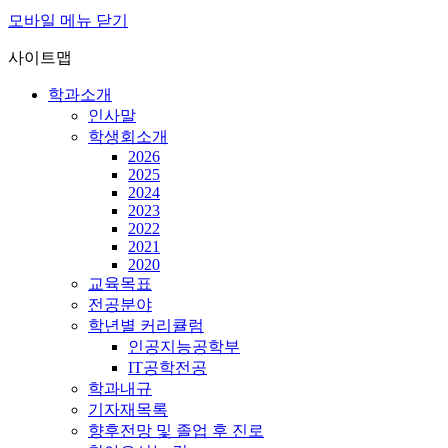
모바일 메뉴 닫기
사이트맵
학과소개
인사말
학생회소개
2026
2025
2024
2023
2022
2021
2020
교육목표
전공분야
학년별 커리큘럼
인공지능공학부
IT공학전공
학과내규
기자재목록
향후전망 및 졸업 후 진로