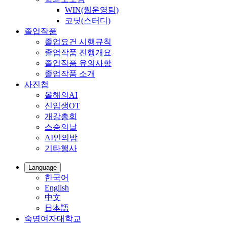
WIN(웹운영팀)
코딧(스터디)
졸업작품
졸업요건 시행규칙
졸업작품 진행개요
졸업작품 유의사항
졸업작품 소개
사진첩
올해의AI
신입생OT
개강총회
스승의날
AI인의밤
기타행사
Language
한국어
English
中文
日本語
숙명여자대학교