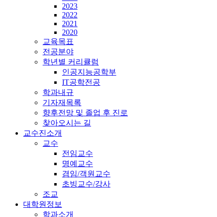
2023
2022
2021
2020
교육목표
전공분야
학년별 커리큘럼
인공지능공학부
IT공학전공
학과내규
기자재목록
향후전망 및 졸업 후 진로
찾아오시는 길
교수진소개
교수
전임교수
명예교수
겸임/객원교수
초빙교수/강사
조교
대학원정보
학과소개