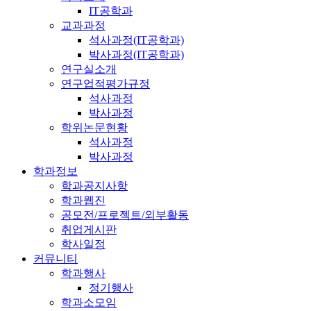
IT공학과
교과과정
석사과정(IT공학과)
박사과정(IT공학과)
연구실소개
연구업적평가규정
석사과정
박사과정
학위논문현황
석사과정
박사과정
학과정보
학과공지사항
학과웹진
공모전/프로젝트/외부활동
취업게시판
학사일정
커뮤니티
학과행사
정기행사
학과소모임