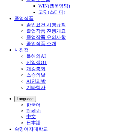
WIN(웹운영팀)
코딧(스터디)
졸업작품
졸업요건 시행규칙
졸업작품 진행개요
졸업작품 유의사항
졸업작품 소개
사진첩
올해의AI
신입생OT
개강총회
스승의날
AI인의밤
기타행사
Language
한국어
English
中文
日本語
숙명여자대학교