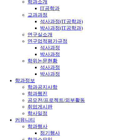
학과소개
IT공학과
교과과정
석사과정(IT공학과)
박사과정(IT공학과)
연구실소개
연구업적평가규정
석사과정
박사과정
학위논문현황
석사과정
박사과정
학과정보
학과공지사항
학과웹진
공모전/프로젝트/외부활동
취업게시판
학사일정
커뮤니티
학과행사
정기행사
학과소모임