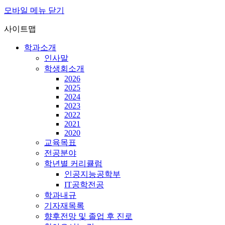
모바일 메뉴 닫기
사이트맵
학과소개
인사말
학생회소개
2026
2025
2024
2023
2022
2021
2020
교육목표
전공분야
학년별 커리큘럼
인공지능공학부
IT공학전공
학과내규
기자재목록
향후전망 및 졸업 후 진로