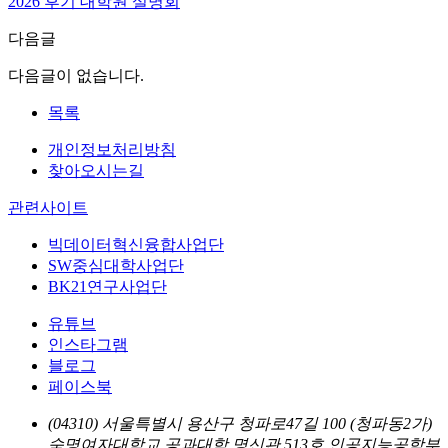
2026 후기 대학원 설명회
다음글
다음글이 없습니다.
목록
개인정보처리방침
찾아오시는길
관련사이트
빅데이터혁신융합사업단
SW중심대학사업단
BK21연구사업단
유튜브
인스타그램
블로그
페이스북
(04310) 서울특별시 용산구 청파로47길 100 (청파동2가)
숙명여자대학교 공과대학 명신관 513호 인공지능공학부