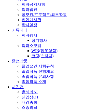
학과공지사항
학과웹진
공모전/프로젝트/외부활동
취업게시판
학사일정
커뮤니티
학과행사
정기행사
학과소모임
WIN(웹운영팀)
코딧(스터디)
졸업작품
졸업요건 시행규칙
졸업작품 진행개요
졸업작품 유의사항
졸업작품 소개
사진첩
올해의AI
신입생OT
개강총회
스승의날