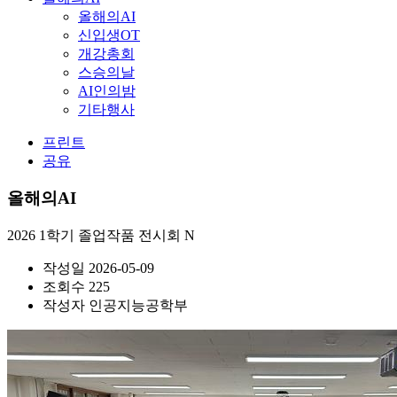
올해의AI
신입생OT
개강총회
스승의날
AI인의밤
기타행사
프린트
공유
올해의AI
2026 1학기 졸업작품 전시회
N
작성일
2026-05-09
조회수
225
작성자
인공지능공학부