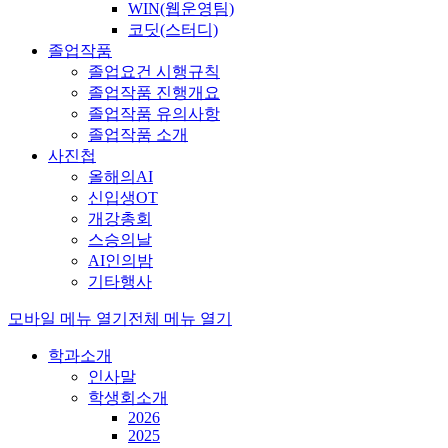
WIN(웹운영팀)
코딧(스터디)
졸업작품
졸업요건 시행규칙
졸업작품 진행개요
졸업작품 유의사항
졸업작품 소개
사진첩
올해의AI
신입생OT
개강총회
스승의날
AI인의밤
기타행사
모바일 메뉴 열기
전체 메뉴 열기
학과소개
인사말
학생회소개
2026
2025