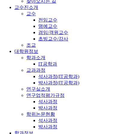
찾아오시는 길
교수진소개
교수
전임교수
명예교수
겸임/객원교수
초빙교수/강사
조교
대학원정보
학과소개
IT공학과
교과과정
석사과정(IT공학과)
박사과정(IT공학과)
연구실소개
연구업적평가규정
석사과정
박사과정
학위논문현황
석사과정
박사과정
학과정보